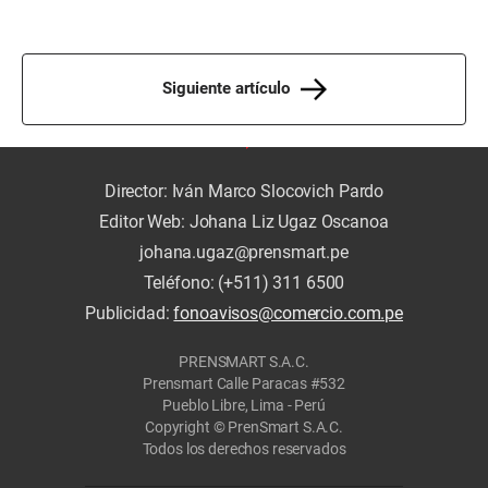
Siguiente artículo
Director: Iván Marco Slocovich Pardo
Editor Web: Johana Liz Ugaz Oscanoa
johana.ugaz@prensmart.pe
Teléfono: (+511) 311 6500
Publicidad:
fonoavisos@comercio.com.pe
PRENSMART S.A.C.
Prensmart Calle Paracas #532
Pueblo Libre, Lima - Perú
Copyright © PrenSmart S.A.C.
Todos los derechos reservados