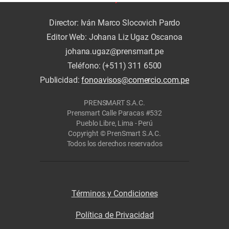
Director: Iván Marco Slocovich Pardo
Editor Web: Johana Liz Ugaz Oscanoa
johana.ugaz@prensmart.pe
Teléfono: (+511) 311 6500
Publicidad:
fonoavisos@comercio.com.pe
PRENSMART S.A.C.
Prensmart Calle Paracas #532
Pueblo Libre, Lima - Perú
Copyright © PrenSmart S.A.C.
Todos los derechos reservados
Términos y Condiciones
Política de Privacidad