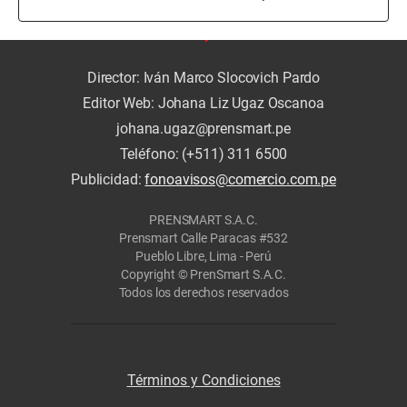
Director: Iván Marco Slocovich Pardo
Editor Web: Johana Liz Ugaz Oscanoa
johana.ugaz@prensmart.pe
Teléfono: (+511) 311 6500
Publicidad:
fonoavisos@comercio.com.pe
PRENSMART S.A.C.
Prensmart Calle Paracas #532
Pueblo Libre, Lima - Perú
Copyright © PrenSmart S.A.C.
Todos los derechos reservados
Términos y Condiciones