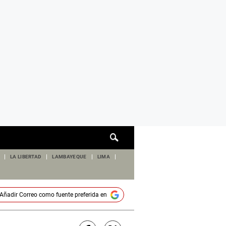
Cuadro
de
búsqueda
LA LIBERTAD
LAMBAYEQUE
LIMA
Añadir
Correo
como fuente preferida en