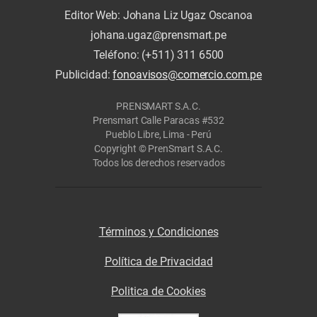
Editor Web: Johana Liz Ugaz Oscanoa
johana.ugaz@prensmart.pe
Teléfono: (+511) 311 6500
Publicidad:
fonoavisos@comercio.com.pe
PRENSMART S.A.C.
Prensmart Calle Paracas #532
Pueblo Libre, Lima - Perú
Copyright © PrenSmart S.A.C.
Todos los derechos reservados
Términos y Condiciones
Política de Privacidad
Politica de Cookies