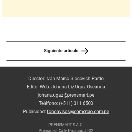
Siguiente artículo
Director: Iván Marco Slocovich Pardo
Editor Web: Johana Liz Ugaz Oscanoa
johana.ugaz@prensmart.pe
Teléfono: (+511) 311 6500
Publicidad:
fonoavisos@comercio.com.pe
PRENSMART S.A.C.
Prensmart Calle Paracas #532