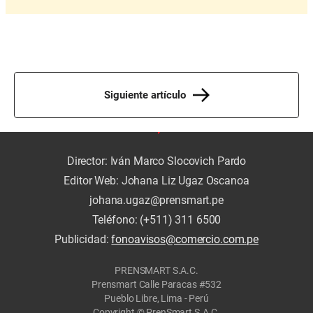
Siguiente artículo
Director: Iván Marco Slocovich Pardo
Editor Web: Johana Liz Ugaz Oscanoa
johana.ugaz@prensmart.pe
Teléfono: (+511) 311 6500
Publicidad:
fonoavisos@comercio.com.pe
PRENSMART S.A.C.
Prensmart Calle Paracas #532
Pueblo Libre, Lima - Perú
Copyright © PrenSmart S.A.C.