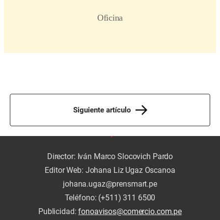
Siguiente artículo
Director: Iván Marco Slocovich Pardo
Editor Web: Johana Liz Ugaz Oscanoa
johana.ugaz@prensmart.pe
Teléfono: (+511) 311 6500
Publicidad:
fonoavisos@comercio.com.pe