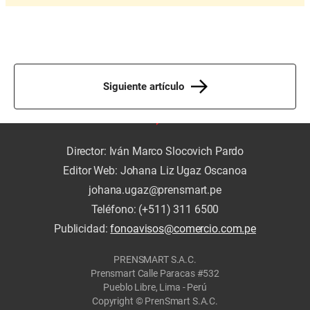
Siguiente artículo
Director: Iván Marco Slocovich Pardo
Editor Web: Johana Liz Ugaz Oscanoa
johana.ugaz@prensmart.pe
Teléfono: (+511) 311 6500
Publicidad:
fonoavisos@comercio.com.pe
PRENSMART S.A.C.
Prensmart Calle Paracas #532
Pueblo Libre, Lima - Perú
Copyright © PrenSmart S.A.C.