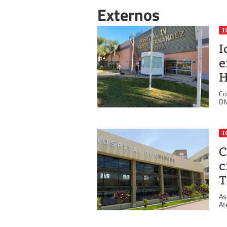
Externos
I
I
e
H
Co
DN
I
C
c
T
As
At