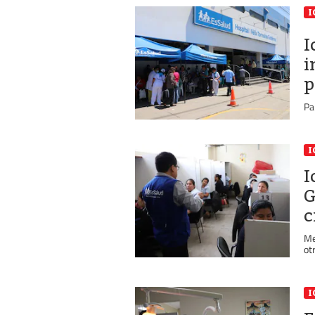
I
I
i
p
Pa
I
I
G
c
Me
ot
I