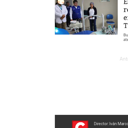
E
r
e
T
Bu
at
Ant
Director: Iván Marc