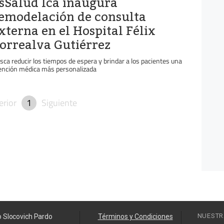
sSalud Ica inaugura
emodelación de consulta
xterna en el Hospital Félix
orrealva Gutiérrez
sca reducir los tiempos de espera y brindar a los pacientes una
ención médica más personalizada
erior
1
Siguiente
NUESTR
o Slocovich Pardo
Términos y Condiciones