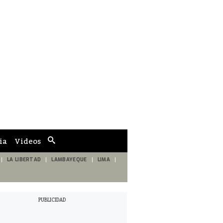
ia
Videos
Cuadro
de
búsqueda
LA LIBERTAD
LAMBAYEQUE
LIMA