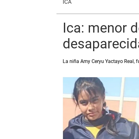
ICA
Ica: menor d
desaparecida
La niña Amy Ceryu Yactayo Real, fu