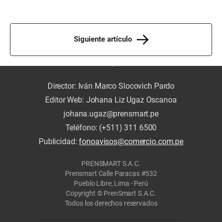
Siguiente artículo
Director: Iván Marco Slocovich Pardo
Editor Web: Johana Liz Ugaz Oscanoa
johana.ugaz@prensmart.pe
Teléfono: (+511) 311 6500
Publicidad:
fonoavisos@comercio.com.pe
PRENSMART S.A.C.
Prensmart Calle Paracas #532
Pueblo Libre, Lima - Perú
Copyright © PrenSmart S.A.C.
Todos los derechos reservados