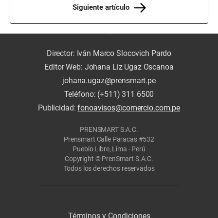
Siguiente artículo
Director: Iván Marco Slocovich Pardo
Editor Web: Johana Liz Ugaz Oscanoa
johana.ugaz@prensmart.pe
Teléfono: (+511) 311 6500
Publicidad:
fonoavisos@comercio.com.pe
PRENSMART S.A.C.
Prensmart Calle Paracas #532
Pueblo Libre, Lima - Perú
Copyright © PrenSmart S.A.C.
Todos los derechos reservados
Términos y Condiciones