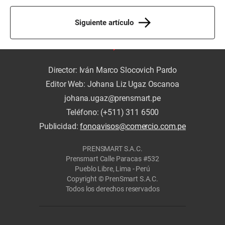
Siguiente artículo
Director: Iván Marco Slocovich Pardo
Editor Web: Johana Liz Ugaz Oscanoa
johana.ugaz@prensmart.pe
Teléfono: (+511) 311 6500
Publicidad:
fonoavisos@comercio.com.pe
PRENSMART S.A.C.
Prensmart Calle Paracas #532
Pueblo Libre, Lima - Perú
Copyright © PrenSmart S.A.C.
Todos los derechos reservados