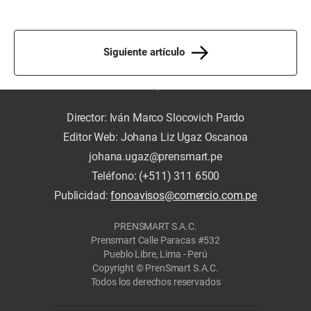
Siguiente artículo
Director: Iván Marco Slocovich Pardo
Editor Web: Johana Liz Ugaz Oscanoa
johana.ugaz@prensmart.pe
Teléfono: (+511) 311 6500
Publicidad:
fonoavisos@comercio.com.pe
PRENSMART S.A.C.
Prensmart Calle Paracas #532
Pueblo Libre, Lima - Perú
Copyright © PrenSmart S.A.C.
Todos los derechos reservados