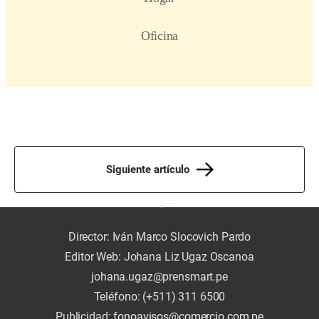
Siguiente artículo
Director: Iván Marco Slocovich Pardo
Editor Web: Johana Liz Ugaz Oscanoa
johana.ugaz@prensmart.pe
Teléfono: (+511) 311 6500
Publicidad:
fonoavisos@comercio.com.pe