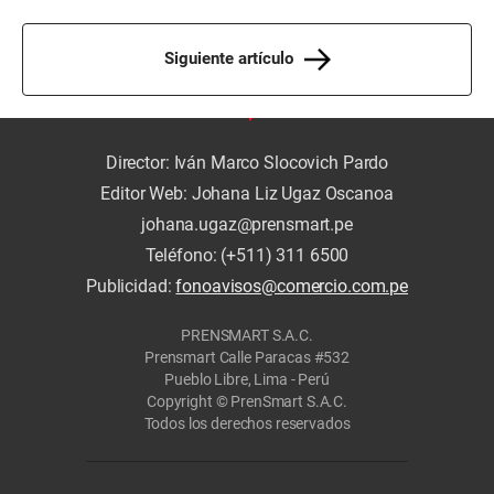
Siguiente artículo
Director: Iván Marco Slocovich Pardo
Editor Web: Johana Liz Ugaz Oscanoa
johana.ugaz@prensmart.pe
Teléfono: (+511) 311 6500
Publicidad:
fonoavisos@comercio.com.pe
PRENSMART S.A.C.
Prensmart Calle Paracas #532
Pueblo Libre, Lima - Perú
Copyright © PrenSmart S.A.C.
Todos los derechos reservados