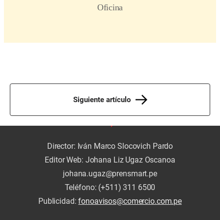
Siguiente artículo
Director: Iván Marco Slocovich Pardo
Editor Web: Johana Liz Ugaz Oscanoa
johana.ugaz@prensmart.pe
Teléfono: (+511) 311 6500
Publicidad:
fonoavisos@comercio.com.pe