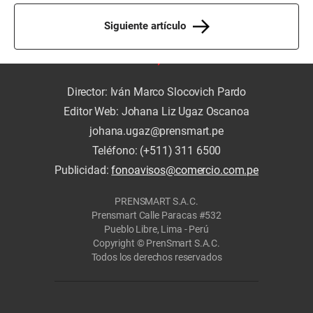
Siguiente artículo
Director: Iván Marco Slocovich Pardo
Editor Web: Johana Liz Ugaz Oscanoa
johana.ugaz@prensmart.pe
Teléfono: (+511) 311 6500
Publicidad:
fonoavisos@comercio.com.pe
PRENSMART S.A.C.
Prensmart Calle Paracas #532
Pueblo Libre, Lima - Perú
Copyright © PrenSmart S.A.C.
Todos los derechos reservados