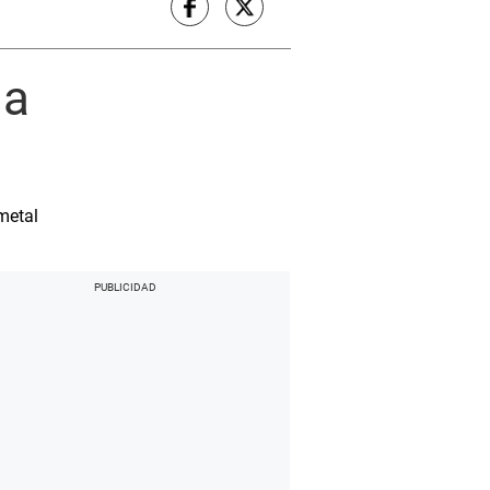
la
metal