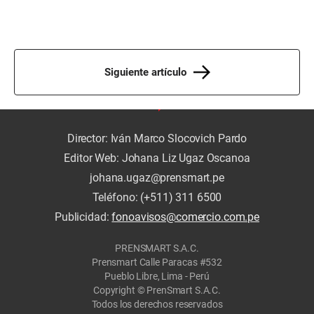
Siguiente artículo
Director: Iván Marco Slocovich Pardo
Editor Web: Johana Liz Ugaz Oscanoa
johana.ugaz@prensmart.pe
Teléfono: (+511) 311 6500
Publicidad:
fonoavisos@comercio.com.pe
PRENSMART S.A.C.
Prensmart Calle Paracas #532
Pueblo Libre, Lima - Perú
Copyright © PrenSmart S.A.C.
Todos los derechos reservados