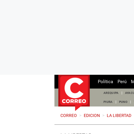
Política
Perú
M
AREQUIPA
AYAC
PIURA
PUNO
CORREO
>
EDICION
>
LA LIBERTAD