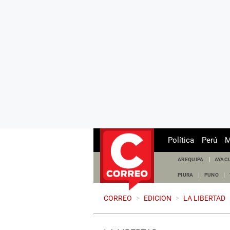
Política
Perú
M
AREQUIPA
AYAC
PIURA
PUNO
CORREO
>
EDICION
>
LA LIBERTAD