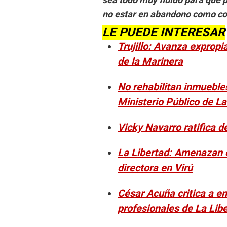
no estar en abandono como con
LE PUEDE INTERESAR
Trujillo: Avanza expropi
de la Marinera
No rehabilitan inmueble
Ministerio Público de La
Vicky Navarro ratifica d
La Libertad: Amenazan 
directora en Virú
César Acuña critica a e
profesionales de La Lib