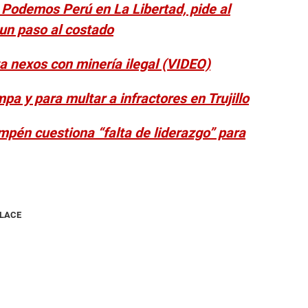
e Podemos Perú en La Libertad, pide al
r un paso al costado
a nexos con minería ilegal (VIDEO)
pa y para multar a infractores en Trujillo
mpén cuestiona “falta de liderazgo” para
NLACE