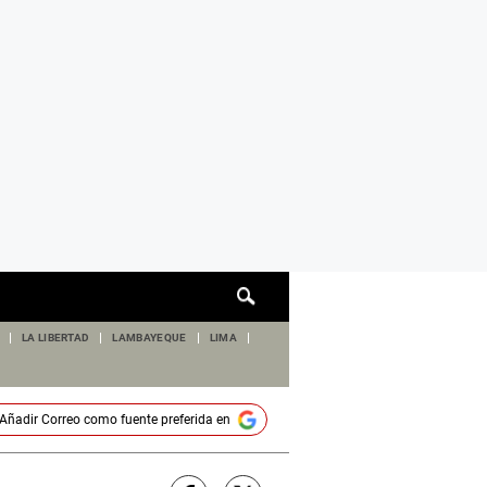
Cuadro
de
búsqueda
LA LIBERTAD
LAMBAYEQUE
LIMA
Añadir
Correo
como fuente preferida en