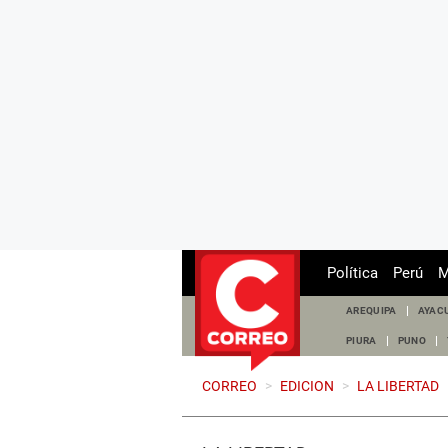
Política
Perú
M
AREQUIPA
AYAC
PIURA
PUNO
CORREO
>
EDICION
>
LA LIBERTAD