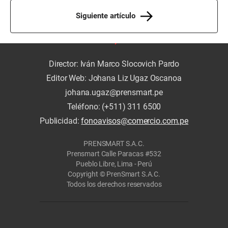
Siguiente artículo
Director: Iván Marco Slocovich Pardo
Editor Web: Johana Liz Ugaz Oscanoa
johana.ugaz@prensmart.pe
Teléfono: (+511) 311 6500
Publicidad:
fonoavisos@comercio.com.pe
PRENSMART S.A.C.
Prensmart Calle Paracas #532
Pueblo Libre, Lima - Perú
Copyright © PrenSmart S.A.C.
Todos los derechos reservados