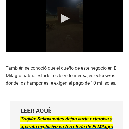
0
s
e
c
También se conoció que el dueño de este negocio en El
o
Milagro habría estado recibiendo mensajes extorsivos
n
d
donde los hampones le exigen el pago de 10 mil soles.
s
o
f
4
6
s
LEER AQUÍ:
e
c
Trujillo: Delincuentes dejan carta extorsiva y
o
aparato explosivo en ferretería de El Milagro
n