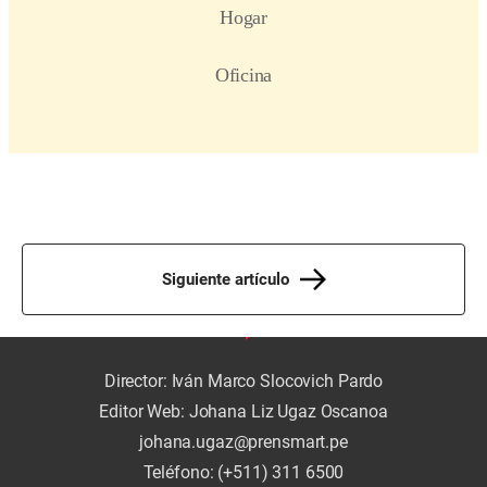
Siguiente artículo
Director: Iván Marco Slocovich Pardo
Editor Web: Johana Liz Ugaz Oscanoa
johana.ugaz@prensmart.pe
Teléfono: (+511) 311 6500