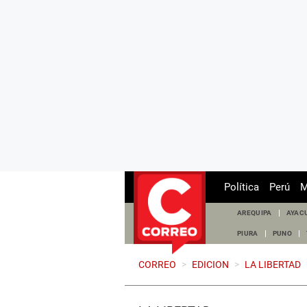
Política
Perú
M
AREQUIPA
AYAC
PIURA
PUNO
CORREO
>
EDICION
>
LA LIBERTAD