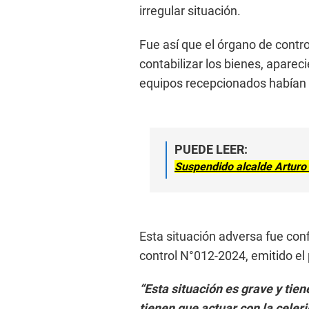
irregular situación.
Fue así que el órgano de control
contabilizar los bienes, aparec
equipos recepcionados habían
PUEDE LEER:
Suspendido alcalde Arturo 
Esta situación adversa fue con
control N°012-2024, emitido el 
“Esta situación es grave y tie
tienen que actuar con la celer