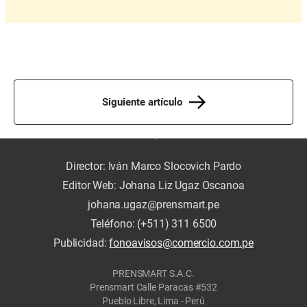
Siguiente artículo
Director: Iván Marco Slocovich Pardo
Editor Web: Johana Liz Ugaz Oscanoa
johana.ugaz@prensmart.pe
Teléfono: (+511) 311 6500
Publicidad:
fonoavisos@comercio.com.pe
PRENSMART S.A.C.
Prensmart Calle Paracas #532
Pueblo Libre, Lima - Perú