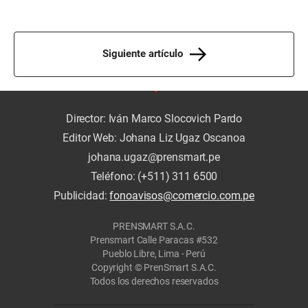
Siguiente artículo
Director: Iván Marco Slocovich Pardo
Editor Web: Johana Liz Ugaz Oscanoa
johana.ugaz@prensmart.pe
Teléfono: (+511) 311 6500
Publicidad:
fonoavisos@comercio.com.pe
PRENSMART S.A.C.
Prensmart Calle Paracas #532
Pueblo Libre, Lima - Perú
Copyright © PrenSmart S.A.C.
Todos los derechos reservados