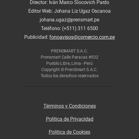
Director: Iván Marco Slocovich Pardo
Editor Web: Johana Liz Ugaz Oscanoa
johana.ugaz@prensmart.pe
Teléfono: (+511) 311 6500
Publicidad:
fonoavisos@comercio.com.pe
PRENSMART S.A.C.
Prensmart Calle Paracas #532
Pueblo Libre, Lima - Perú
Copyright © PrenSmart S.A.C.
Todos los derechos reservados
Términos y Condiciones
Política de Privacidad
Politica de Cookies