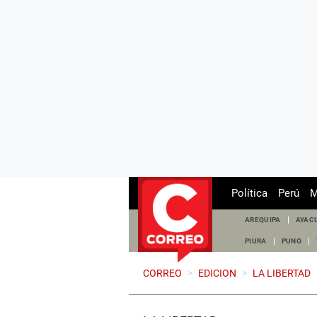
Política
Perú
M
AREQUIPA
AYAC
PIURA
PUNO
CORREO
>
EDICION
>
LA LIBERTAD