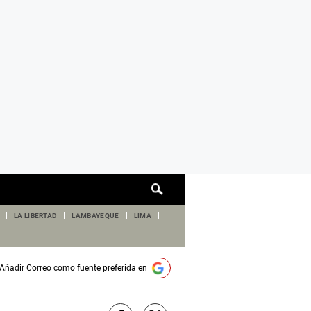
Cuadro
de
búsqueda
LA LIBERTAD
LAMBAYEQUE
LIMA
Añadir
Correo
como fuente preferida en