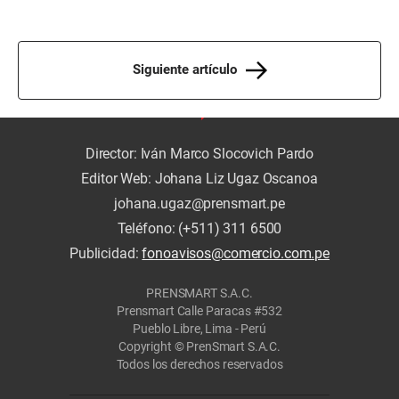
Siguiente artículo
Director: Iván Marco Slocovich Pardo
Editor Web: Johana Liz Ugaz Oscanoa
johana.ugaz@prensmart.pe
Teléfono: (+511) 311 6500
Publicidad:
fonoavisos@comercio.com.pe
PRENSMART S.A.C.
Prensmart Calle Paracas #532
Pueblo Libre, Lima - Perú
Copyright © PrenSmart S.A.C.
Todos los derechos reservados