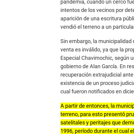
pandemia, cuando un cerco fue 
intentos de los vecinos por dete
aparición de una escritura públ
vendió el terreno a un particula
Sin embargo, la municipalidad
venta es inválido, ya que la p
Especial Chavimochic, según un
gobierno de Alan García. En re
recuperación extrajudicial ante
existencia de un proceso judicia
cual fueron notificados en dic
A partir de entonces, la munici
terreno, para esto presentó 
satelitales y peritajes que de
1996, período durante el cual 