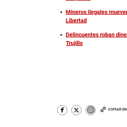
Mineros ilegales mueven
Libertad
Delincuentes roban diner
Trujillo
COPIAR E