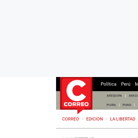
Política
Perú
M
AREQUIPA
AYAC
PIURA
PUNO
CORREO
>
EDICION
>
LA LIBERTAD