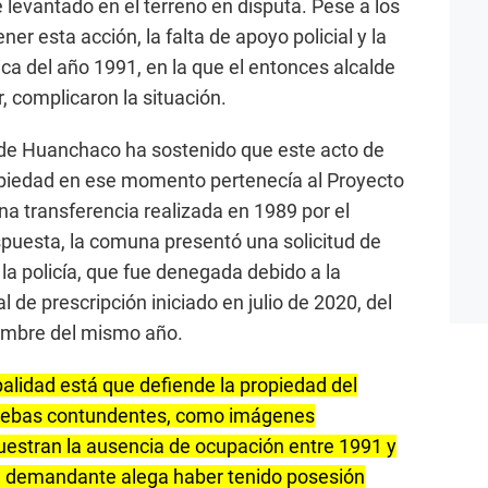
levantado en el terreno en disputa. Pese a los
ner esta acción, la falta de apoyo policial y la
ica del año 1991, en la que el entonces alcalde
r, complicaron la situación.
 de Huanchaco ha sostenido que este acto de
ropiedad en ese momento pertenecía al Proyecto
a transferencia realizada en 1989 por el
spuesta, la comuna presentó una solicitud de
 la policía, que fue denegada debido a la
l de prescripción iniciado en julio de 2020, del
iembre del mismo año.
palidad está que defiende la propiedad del
pruebas contundentes, como imágenes
muestran la ausencia de ocupación entre 1991 y
el demandante alega haber tenido posesión