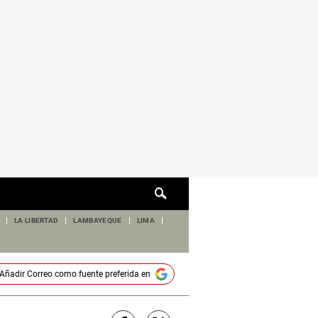
Cuadro
de
búsqueda
LA LIBERTAD
LAMBAYEQUE
LIMA
Añadir
Correo
como fuente preferida en