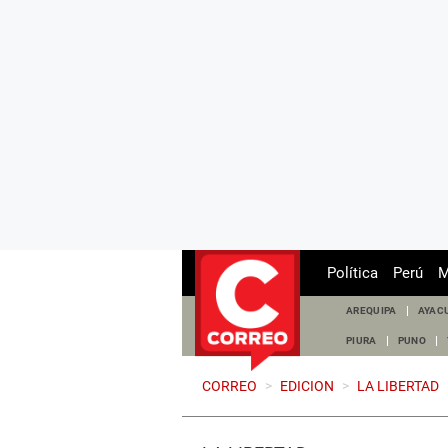
Política
Perú
M
AREQUIPA
AYAC
PIURA
PUNO
CORREO
>
EDICION
>
LA LIBERTAD