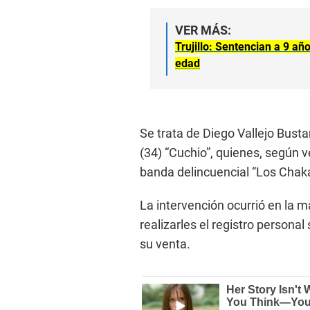
VER MÁS:
Trujillo: Sentencian a 9 a
edad
Se trata de Diego Vallejo Bust
(34) “Cuchio”, quienes, según ve
banda delincuencial “Los Chaka
La intervención ocurrió en la 
realizarles el registro personal
su venta.