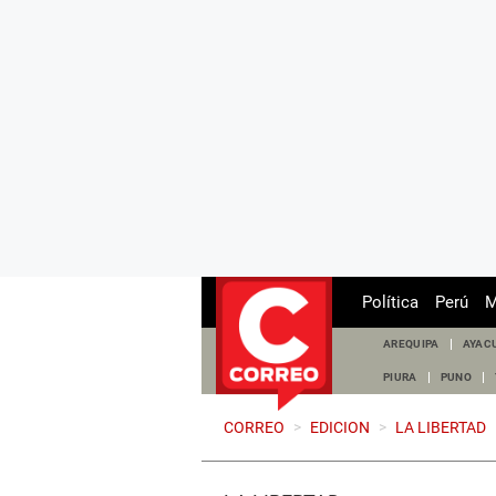
Política
Perú
M
AREQUIPA
AYAC
PIURA
PUNO
CORREO
>
EDICION
>
LA LIBERTAD