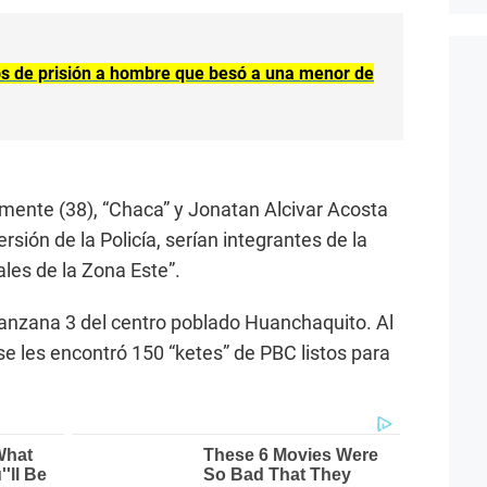
ños de prisión a hombre que besó a una menor de
amente (38), “Chaca” y Jonatan Alcivar Acosta
rsión de la Policía, serían integrantes de la
les de la Zona Este”.
manzana 3 del centro poblado Huanchaquito. Al
 se les encontró 150 “ketes” de PBC listos para