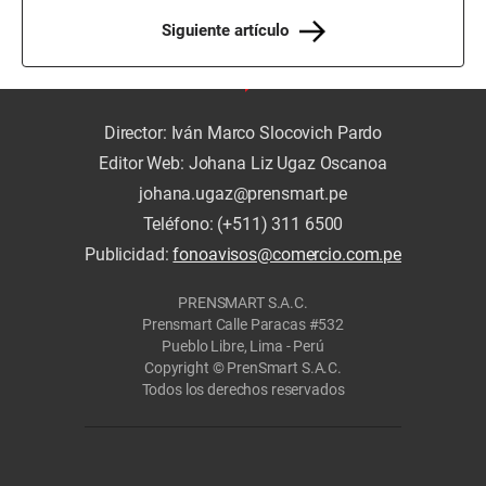
Siguiente artículo
Director: Iván Marco Slocovich Pardo
Editor Web: Johana Liz Ugaz Oscanoa
johana.ugaz@prensmart.pe
Teléfono: (+511) 311 6500
Publicidad:
fonoavisos@comercio.com.pe
PRENSMART S.A.C.
Prensmart Calle Paracas #532
Pueblo Libre, Lima - Perú
Copyright © PrenSmart S.A.C.
Todos los derechos reservados