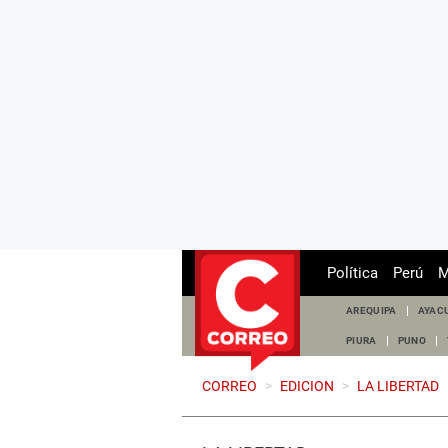
Política
Perú
M
AREQUIPA
AYAC
PIURA
PUNO
CORREO
>
EDICION
>
LA LIBERTAD