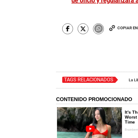
de oficio y regularizará
COPIAR E
TAGS RELACIONADOS
La Li