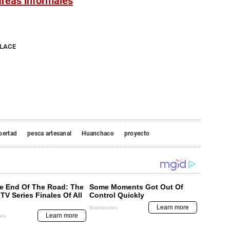
 áreas informales
NLACE
bertad
pesca artesanal
Huanchaco
proyecto