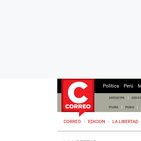
Política
Perú
M
AREQUIPA
AYAC
PIURA
PUNO
CORREO
>
EDICION
>
LA LIBERTAD