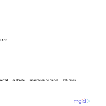
NLACE
bertad
exalcalde
incautación de bienes
vehículos