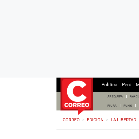
Política
Perú
M
AREQUIPA
AYAC
PIURA
PUNO
CORREO
>
EDICION
>
LA LIBERTAD