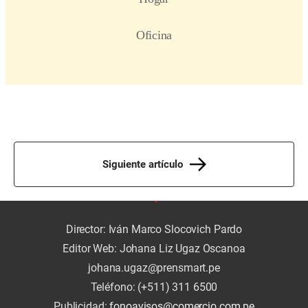
Siguiente artículo
Director: Iván Marco Slocovich Pardo
Editor Web: Johana Liz Ugaz Oscanoa
johana.ugaz@prensmart.pe
Teléfono: (+511) 311 6500
Publicidad:
fonoavisos@comercio.com.pe