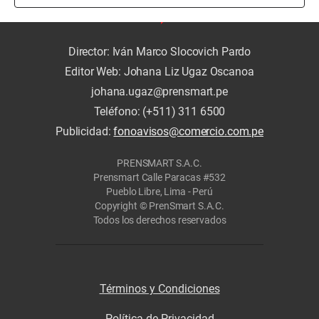
Director: Iván Marco Slocovich Pardo
Editor Web: Johana Liz Ugaz Oscanoa
johana.ugaz@prensmart.pe
Teléfono: (+511) 311 6500
Publicidad:
fonoavisos@comercio.com.pe
PRENSMART S.A.C.
Prensmart Calle Paracas #532
Pueblo Libre, Lima - Perú
Copyright © PrenSmart S.A.C.
Todos los derechos reservados
Términos y Condiciones
Política de Privacidad