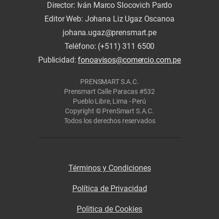
Director: Iván Marco Slocovich Pardo
Editor Web: Johana Liz Ugaz Oscanoa
johana.ugaz@prensmart.pe
Teléfono: (+511) 311 6500
Publicidad:
fonoavisos@comercio.com.pe
PRENSMART S.A.C.
Prensmart Calle Paracas #532
Pueblo Libre, Lima - Perú
Copyright © PrenSmart S.A.C.
Todos los derechos reservados
Términos y Condiciones
Política de Privacidad
Politica de Cookies