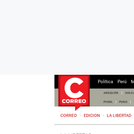
Política
Perú
M
AREQUIPA
AYAC
PIURA
PUNO
CORREO
>
EDICION
>
LA LIBERTAD