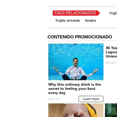
TAGS RELACIONADOS
Trujil
Trujillo se hunde
forados