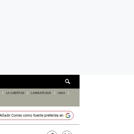
Cuadro
de
búsqueda
LA LIBERTAD
LAMBAYEQUE
LIMA
Añadir
Correo
como fuente preferida en