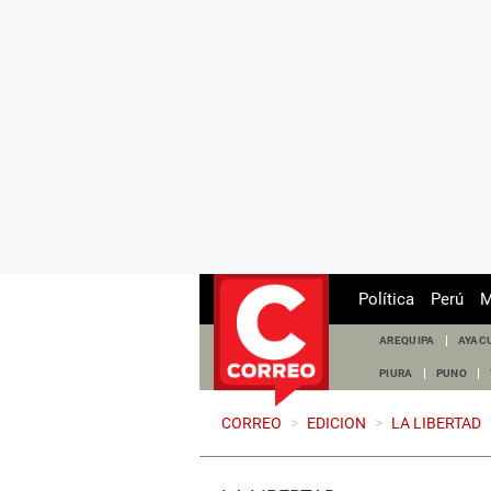
Política
Perú
M
AREQUIPA
AYAC
PIURA
PUNO
CORREO
>
EDICION
>
LA LIBERTAD