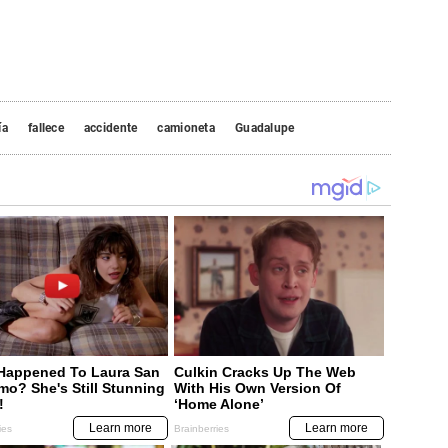
ía
fallece
accidente
camioneta
Guadalupe