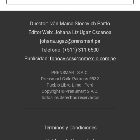
Director: Iván Marco Slocovich Pardo
Editor Web: Johana Liz Ugaz Oscanoa
johana.ugaz@prensmart.pe
Teléfono: (+511) 311 6500
Publicidad:
fonoavisos@comercio.com.pe
PRENSMART S.A.C.
Prensmart Calle Paracas #532
Pueblo Libre, Lima - Perú
Copyright © PrenSmart S.A.C.
Todos los derechos reservados
Términos y Condiciones