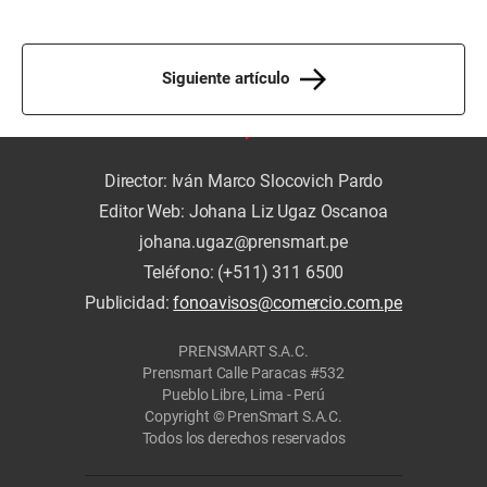
Siguiente artículo
Director: Iván Marco Slocovich Pardo
Editor Web: Johana Liz Ugaz Oscanoa
johana.ugaz@prensmart.pe
Teléfono: (+511) 311 6500
Publicidad:
fonoavisos@comercio.com.pe
PRENSMART S.A.C.
Prensmart Calle Paracas #532
Pueblo Libre, Lima - Perú
Copyright © PrenSmart S.A.C.
Todos los derechos reservados