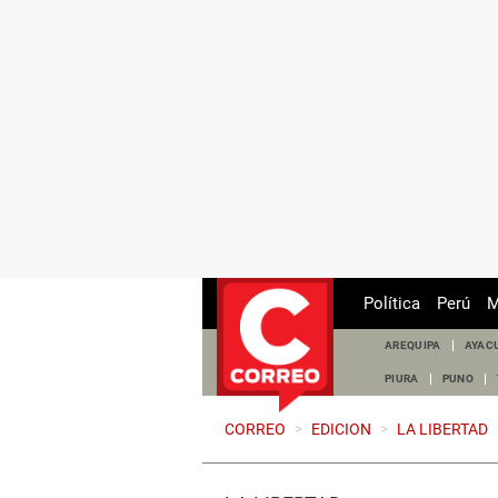
Política
Perú
M
AREQUIPA
AYAC
PIURA
PUNO
CORREO
>
EDICION
>
LA LIBERTAD