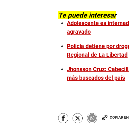
Te puede interesar
Adolescente es internado
agravado
Policía detiene por drog
Regional de La Libertad
Jhonsson Cruz: Cabecill
más buscados del país
COPIAR E