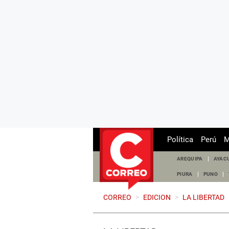
Política
Perú
M
AREQUIPA
AYAC
PIURA
PUNO
CORREO
>
EDICION
>
LA LIBERTAD