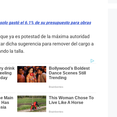
.
solo gastó el 6.1% de su presupuesto para obras
 que ya es potestad de la máxima autoridad
tar dicha sugerencia para remover del cargo a
ndo la talla.