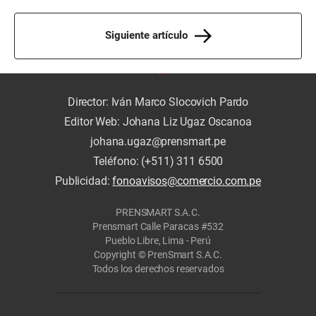
Siguiente artículo
Director: Iván Marco Slocovich Pardo
Editor Web: Johana Liz Ugaz Oscanoa
johana.ugaz@prensmart.pe
Teléfono: (+511) 311 6500
Publicidad:
fonoavisos@comercio.com.pe
PRENSMART S.A.C.
Prensmart Calle Paracas #532
Pueblo Libre, Lima - Perú
Copyright © PrenSmart S.A.C.
Todos los derechos reservados